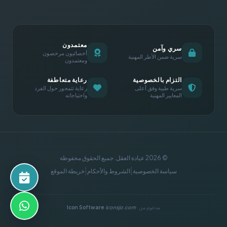
معتمدون
سري وآمن
أخصائيون مرخصون
سرية ضمن الأطر المهنية
ومعتمدون
التزام بالخصوصية
رعاية متعاطفة
سرية طبية وفق أعلى
رعاية تتمحور حول الفرد
المعايير المهنية
واحتياجاته
© 2026 عيادة العقل. جميع الحقوق محفوظة
|
|
سياسة الخصوصية
الشروط والأحكام
خريطة الموقع
احجز موع
مدعوم من
iconsjo.com
Icon Software
واتساب