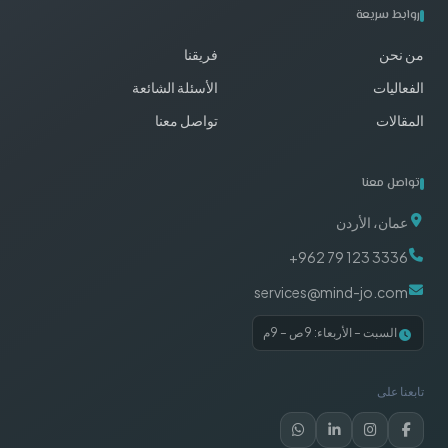
روابط سريعة
من نحن
فريقنا
الفعاليات
الأسئلة الشائعة
المقالات
تواصل معنا
تواصل معنا
عمان، الأردن
+962 79 123 3336
services@mind-jo.com
السبت – الأربعاء: 9ص – 9م
تابعنا على