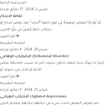
المساعدة الذاتية
مارس 3, 2024
·
17 دقائق قراءة
ثقافة الاعتذار
قَدْ يُواجِهُ البعض صعوبةً في قولِ كلمةِ “آسف” بعدَ خوضِ شجارٍ أو
ارتكابِ خطأٍ مُعينْ في حقِّ الآخرين،…
اقرأ المزيد
الصحة النفسية
فبراير 29, 2024
·
9 دقائق قراءة
الاضطراب الوهامي (Delusional Disorder)
كثيرًا ما يتولّد لدينا اعتقاد خاطئ بحدوث أمر ما بسبب ملاحظة بعض
الأدلة أو الآثار على حدوثه، أو…
اقرأ المزيد
الصحة النفسية
فبراير 25, 2024
·
9 دقائق قراءة
الاكتئاب الهياجي (Agitated depression)
عند تعرض البعض لحدث سيء في حياتهم تنتابهم مشاعر الحزن