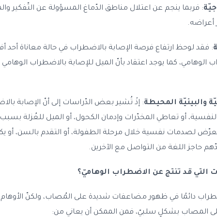
يّة
: فربما ينجم عن اعتلال مناطق الدّماغ المسؤولة عن التّفكير وال
أعراضه.
ة
: فقد لوحظ ارتفاع فرصة الإصابة بالاضطراب في حالة معاناة أحد أفر
 الوهامي، كما يوجد اعتقاد بأنّ الميل للإصابة بالاضطراب الوهامي 
ة والبيئيّة المحيطة
: إذْ تُشير بعض الدّراسات إلى أنّ الإصابة بال
لنفسية، أو تعاطي المخدّرات وإدمان الكحول، أو الميل للعُزلة بس
التعرّض لصدمات نفسية خلال مرحلة الطفولة، أو التقدم بالسن، أو يك
دّهم حاجز اللغة من التواصل مع الآخرين.
 التي قد تنتج عن الاضطراب الوهاميّ؟
راب دائمًا في ظهور مضاعفات شديدة على المُصاب، ولكنّ الأوهام قد 
لى المصاب بشكلٍ سلبيّ، فمن الممكن أن يعاني من: