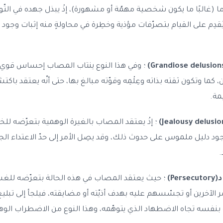
(غالبًا ما يكون شخصية مهمّة أو مشهورة)، إذْ يبذل جهده في ا
قدِم على القيام بتصرّفات مؤذية وخطِرة في محاولةٍ منه إثبات وجود
؛ وفي هذا النوع ينتاب المصاب إحساس قوي 
ن، كما وتكون ثقته بذاته وعِلْمِه وقوّته مبالغ بها، حتى أنّه يعتقد با
يمة.
؛ إذْ يعتقد المصاب بالغيرة الوهمية بتعرّضه للخي
ود دليل ملموس على حدوث ذلك، وقد يصِل الأمر إلى حدّ الاعتداء ا
.
Pe)
؛ حيث يعتقد المصاب في هذه الحالة بتعرّضه للغش 
مر الآخرين أو تجسّسهم عليه بهدف أذيّته أو مضايقته، فيلجأ إلى تبلي
ه بنفسه تجاه الاضطهاد الذي يتوهّمه، وهذا النوع من الاضطراب الوهام