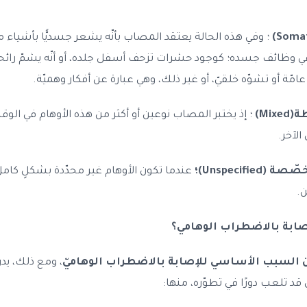
؛ وفي هذه الحالة يعتقد المصاب بأنّه يشعر جسديًّا بأشياء مع
 وظائف جسده؛ كوجود حشرات تزحف أسفل جلده، أو أنّه يشمّ رائحة 
مّة أو تشوّه خلقيّ، أو غير ذلك، وهي عبارة عن أفكار وهميّة.
Mix)
؛ إذ يختبر المصاب نوعين أو أكثر من هذه الأوهام في الوقت 
الآخر.
Unspecifie)؛
عندما تكون الأوهام غير محدّدة بشكلٍ كام
.
صابة بالاضطراب الوهامي؟
آن السبب الأساسي للإصابة بالاضطراب الوهاميّ
، ومع ذلك، يد
د تلعب دورًا في تطوّره، منها: