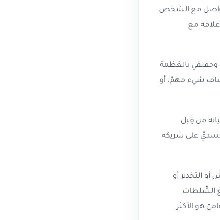
لتّواصل مع الشخص
 علاقة مع
وحقيقي بالعَظمة
كتشاف شيء مهمّ، أو
انة من قِبل
لجسديّ على شريكه
أو التخدير أو
غ السُّلطات
يّ هو الأكثر