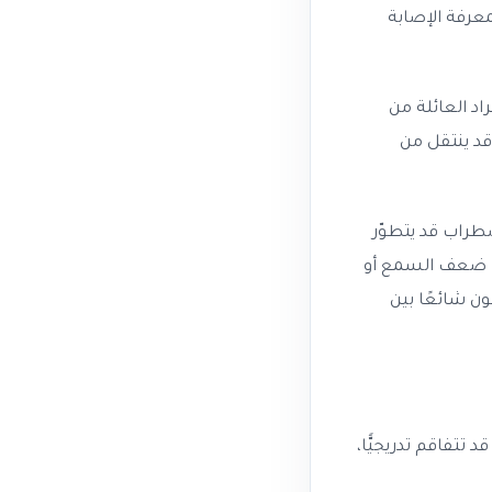
معرفة الإصابة
اد العائلة من
قد ينتقل من
اضطراب قد يتطوّر
بب ضعف السمع أو
ون شائعًا بين
تتفاقم تدريجيًّا،