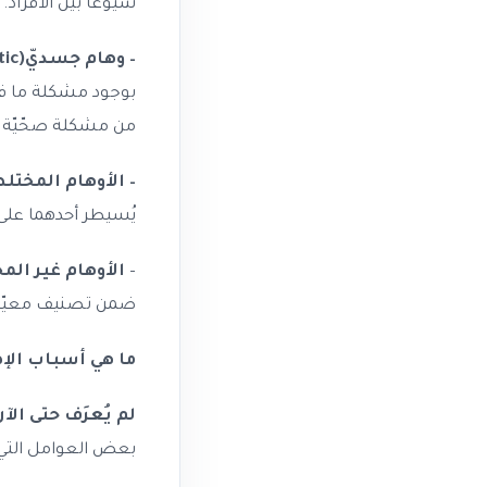
شيوعًا بين الأفراد.
– وهام جسديّ(Somatic)
بوجود مشكلة ما في
من مشكلة صحّيّة عا
– الأوهام المختلطة(ed
يُسيطر أحدهما على 
–
الأوهام غير المخصّصة (d
ضمن تصنيف معيّن
ما هي أسباب الإ
لم يُعرَف حتى ال
بعض العوامل التي ق