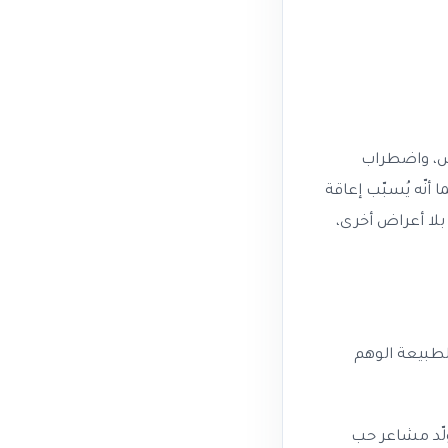
وس، واضطراب
أنّه يُسبّب إعاقة
 بلا أعراض أخرى،
لطبيعة الوهم
لّد مشاعر حب