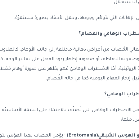
 للاستغلال.
ى الإهانات التي يتوهّم وجودها، وحمل الأحقاد بصورة مستمرّة.
اضطراب الوهامي والفصام؟
عاني المُصاب من أعراض ذهانية مختلفة إلى جانب الأوهام، كالهلا
وصعوبة التعاطف أو صعوبة إظهار ردود الفعل على تعابير الوجه، كما 
ّة الروتينية، أمّا الاضطراب الوهاميّ فهو يظهر على صورة أوهام فقط
ل إنجاز المهام اليومية كما في حالة الفُصام.
طراب الوهامي؟
من الاضطراب الوهامي التي تُصنّف بالاعتماد على السمة الأساسيّة 
، منها:
س الشبقي(Erotomania)
؛ يؤمن المصاب بهذا الهوَس بتو