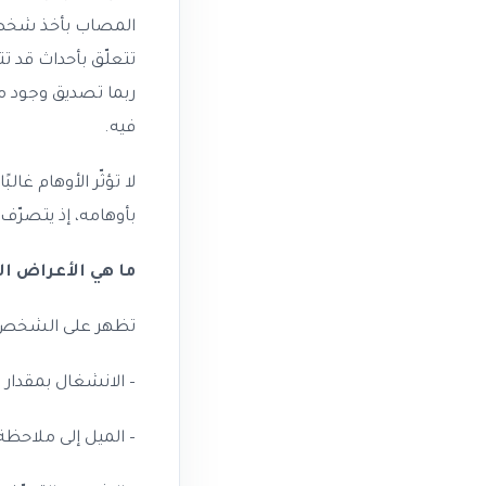
المصاب بأخذ شخص ما
تتعلّق بأحداث قد تت
ربما تصديق وجود م
فيه.
لا تؤثّر الأوهام غا
بأوهامه، إذ يتصرّ
ما هي الأعراض ا
تظهر على الشخص عد
– الانشغال بمقدار 
– الميل إلى ملاحظة