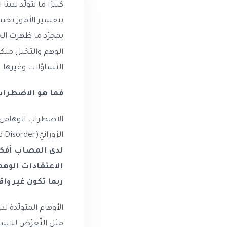
كثيرًا ما يتولّد لد
بتفسير الأمور بحسب
بمجرّد ما ظهرت الحق
الوهم والتخيل متكرّ
التساؤلات وغيرها.
فما هو الاضطراب
الزورانيّ(Paranoid Disorder) ،
لدى المصاب أفكار
الاعتقادات الوهمي
ربما تكون غير واق
الأوهام المتولّدة ل
مثل التّعرّض للاستن