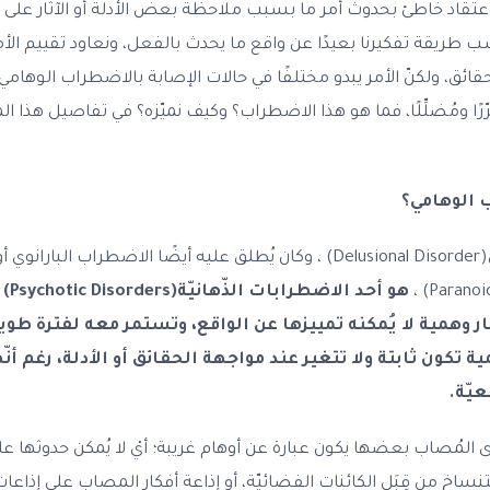
ينا اعتقاد خاطئ بحدوث أمر ما بسبب ملاحظة بعض الأدلة أو الآثار على 
 طريقة تفكيرنا بعيدًا عن واقع ما يحدث بالفعل، ونعاود تقييم ال
ائق، ولكنّ الأمر يبدو مختلفًا في حالات الإصابة بالاضطراب الوهامي
رًا ومُضلِّلًا، فما هو هذا الاضطراب؟ وكيف نميّزه؟ في تفاصيل هذا ا
 الوهامي؟
الاضطراب الوهامي(Delusional Disorder) ، وكان يُطلق عليه أيضًا الاضطراب الب
هو أح
 وهمية لا يُمكنه تمييزها عن الواقع، وتستمر معه لفترة طوي
ة تكون ثابتة ولا تتغير عند مواجهة الحقائق أو الأدلة، رغم أن
عيّة.
دى المُصاب بعضها يكون عبارة عن أوهام غريبة؛ أيْ لا يُمكن حدوثها ع
ساخ من قِبَل الكائنات الفضائيّة، أو إذاعة أفكار المصاب على إذاعات ال