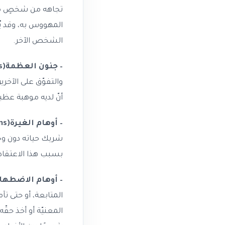
تجاهه من شخصٍ ما 
المهووس به، وقد يُ
الشخص الآخر.
– جنون العظمة(Grandiose delusions)
والتفوّق على الآخري
أنّ لديه موهبة عظ
– أوهام الغيرة(Jealousy delusions)
شريك حياته دون وج
بسبب هذا الاعتقاد
– أوهام الاضطهاد(rsecutory
المتابعة، أو حتى تآ
المعنيّة أو أخذ حقّ