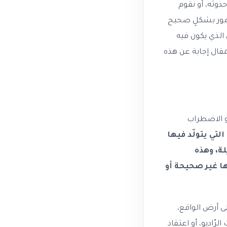
حدوثه، أو نقوم
أمور بشكلٍ صحيح
 الذي يكون فيه
لمقال إجابة عن هذه
ارانوي أو الاضطراب
د الاضطرابات الذّهانيّة(Psychotic Disorders) التي يتولّد فيها
لة، وهذه
ّها غير صحيحة أو
لى أرض الواقع،
رّاديو، أو اعتقاد