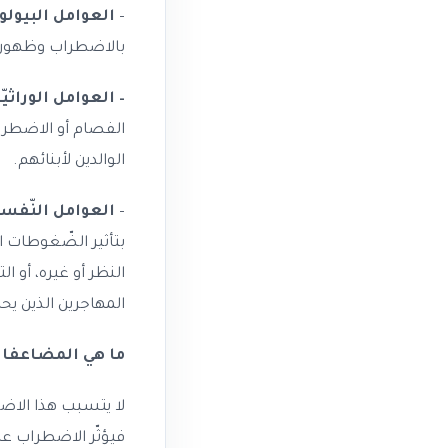
–
العوامل البيولوج
بالاضطراب وظهور 
– العوامل الوراثيّ
الفصام أو الاضطراب
الوالدين لأبنائهم.
–
العوامل النّفسيّ
بتأثير الضّغوطات ا
النظر أو غيره، أو 
المهاجرين الذين يح
ما هي المضاعفات
لا يتسبب هذا الاضط
فيؤثّر الاضطراب ع