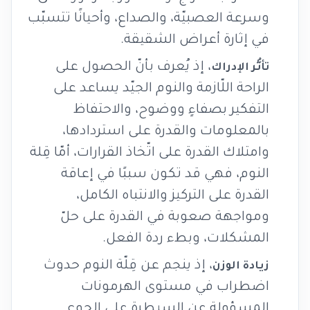
وسرعة العصبيّة، والصداع، وأحيانًا تتسبّب
في إثارة أعراض الشقيقة.
، إذ يُعرف بأنّ الحصول على
تأثُّر الإدراك
الراحة اللّازمة والنوم الجيّد يساعد على
التفكير بصفاءٍ ووضوح، والاحتفاظ
بالمعلومات والقدرة على استردادها،
وامتلاك القدرة على اتّخاذ القرارات، أمّا قِلة
النوم، فهي قد تكون سببًا في إعاقة
القدرة على التركيز والانتباه الكامل،
ومواجهة صعوبة في القدرة على حلّ
المشكلات، وبطء ردة الفعل.
، إذ ينجم عن قِلّة النوم حدوث
زيادة الوزن
اضطراب في مستوى الهرمونات
المسؤولة عن السيطرة على الجوع