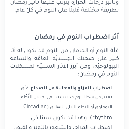
وتأثير درجات الحرارة يترتّب عليها تأثير رمضان
بطريقة مختلفة قليلًا على النوم في كلّ عام.
أثر اضطراب النوم في رمضان
قلّة النوم أو الحرمان من النوم قد يكون له أثر
كبير على صحتك الجسديّة العامّة والساعة
البيولوجيّة، ومن أبرز الآثار السلبيّة لمشكلات
النوم في رمضان:
اضطراب المزاج والمعاناة من الصداع
، فأي
تغيير في نمط النوم قد يتسبّب في اختلال النَّظْم
Circadian
اليوماوي أو النظم الليلي النهاري (
rhythm
)، وهذا قد يكون سببًا في
اضطراب المزاج، والشعور بالتوتر والقلق،