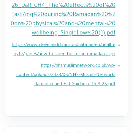
26_DaR_CH4_The%20effects%20of%20
fast
7
ing%20during%20Ramadan%20%2
0on%20physical%20and%20mental%20
wellbeing_SingleLow%20(1).pdf
https://www.clevelandclinicabudhabi.ae/en/health-
byte/pages/how-to-sleep-better-in-ramadan.aspx
https://nhsmuslimnetwork.co.uk/wp-
content/uploads/2023/03/NHS-Muslim-Network-
Ramadan-and-Eid-Guidance-15.3.23.pdf