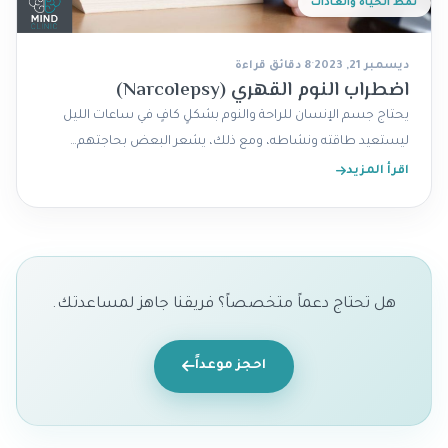
نمط الحياة والعادات
ديسمبر 21, 2023
·
8 دقائق قراءة
اضطراب النوم القهري (Narcolepsy)
يحتاج جسم الإنسان للراحة والنوم بشكلٍ كافٍ في ساعات الليل
ليستعيد طاقته ونشاطه، ومع ذلك، يشعر البعض بحاجتهم…
اقرأ المزيد
هل تحتاج دعماً متخصصاً؟ فريقنا جاهز لمساعدتك.
احجز موعداً